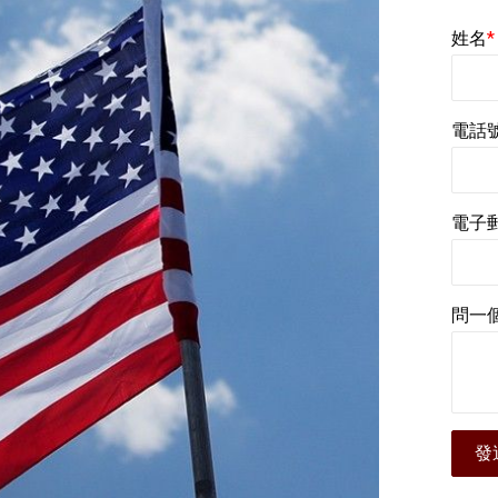
姓名
*
電話
電子
問一