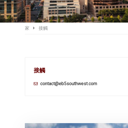
家
接觸
接觸
contact@eb5southwest.com