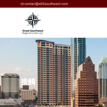
contact@eb5southwest.com
接觸