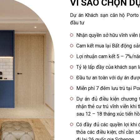
VÌ SAO CHỌN D
Dự án Khách sạn căn hộ Porto A
đầu tư
Nhận quyền sở hữu vĩnh viễn 
Cam kết mua lại Bất động sả
Lợi nhuận cam kết 5 – 7%/n
Tỷ lệ lấp đầy của khách sạn 
Đầu tư an toàn với dự án đượ
Miễn phí 7 đêm lưu trú tại Po
Dự án đủ điều kiện chương t
nhận thẻ cư trú vĩnh viễn kh
sau 12 – 18 tháng xúc tiến hồ
Có đầy đủ các quyền lợi khi
thỏa các điều kiện; chỉ cần 
đi lại 26 quốc gia Schenge