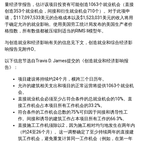
量经济学报告，估计该项目投资有可能创造1063个就业机会（直接
创造353个就业机会，间接和衍生就业机会710个）。对于此项申
请，$117,097,533美元的合格成本以及$1,523,031美元的收入将用
于确定允许的就业影响。使用美国劳工统计局发布的美国生产者价
格指数，所有数值都被压缩到适当的RIMS II模型年。
与创造就业和经济影响有关的信息见下文，创造就业和综合经济影
响报告见附件D。
以下信息节选自Travis D. James提交的《创造就业和经济影响报
告》：
项目建设将持续约24个月，横跨三个日历年。
允许的建筑相关支出和项目的正常运营将提供1063个就业机
会。
直接就业机会必须至少占符合条件的总就业机会的10%。直
接工作机会占本项目所有工作机会的33.2%。
符合条件的工作机会总数的75%可归因于间接和诱导性工
作。间接和诱导的建筑工作占本项目所有工作的66.3%。
直接施工工作机须除以2，因为施工相对均匀地发生在两年内
（约24至26个月）。这一调整确定了至少持续两年的直接建
筑工作机会，避免重复计算同一工作机会（例如，在第一年