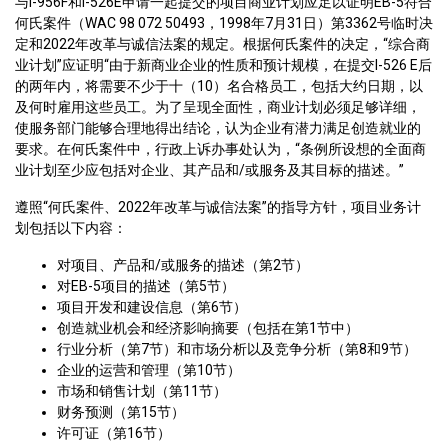
与I-956F和I-526E申请一起提交的项目商业计划应足以证明EB-5符合
何氏案件（WAC 98 072 50493，1998年7月31日）第3362号临时决
定和2022年改革与诚信法案的规定。根据何氏案件的决定，“综合商
业计划”应证明“由于新商业企业的性质和预计规模，在提交I-526 E后
的两年内，将需要不少于十（10）名合格员工，包括大约日期，以
及何时雇用这些员工。为了呈现全面性，商业计划必须足够详细，
使服务部门能够合理地得出结论，认为企业有潜力满足创造就业的
要求。在何氏案件中，行政上诉办事处认为，“条例所设想的全面商
业计划至少应包括对企业、其产品和/或服务及其目标的描述。”
遵照“何氏案件、2022年改革与诚信法案”的指导方针，项目业务计
划包括以下内容：
对项目、产品和/或服务的描述（第2节）
对EB-5项目的描述（第5节）
项目开发和建设信息（第6节）
创造就业机会和经济影响摘要（包括在第1节中）
行业分析（第7节）和市场分析以及竞争分析（第8和9节）
企业的运营和管理（第10节）
市场和销售计划（第11节）
财务预测（第15节）
许可证（第16节）