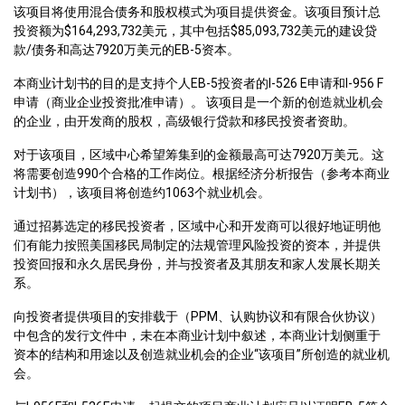
该项目将使用混合债务和股权模式为项目提供资金。该项目预计总
投资额为$164,293,732美元，其中包括$85,093,732美元的建设贷
款/债务和高达7920万美元的EB-5资本。
本商业计划书的目的是支持个人EB-5投资者的I-526 E申请和I-956 F
申请（商业企业投资批准申请）。 该项目是一个新的创造就业机会
的企业，由开发商的股权，高级银行贷款和移民投资者资助。
对于该项目，区域中心希望筹集到的金额最高可达7920万美元。这
将需要创造990个合格的工作岗位。根据经济分析报告（参考本商业
计划书），该项目将创造约1063个就业机会。
通过招募选定的移民投资者，区域中心和开发商可以很好地证明他
们有能力按照美国移民局制定的法规管理风险投资的资本，并提供
投资回报和永久居民身份，并与投资者及其朋友和家人发展长期关
系。
向投资者提供项目的安排载于（PPM、认购协议和有限合伙协议）
中包含的发行文件中，未在本商业计划中叙述，本商业计划侧重于
资本的结构和用途以及创造就业机会的企业“该项目”所创造的就业机
会。